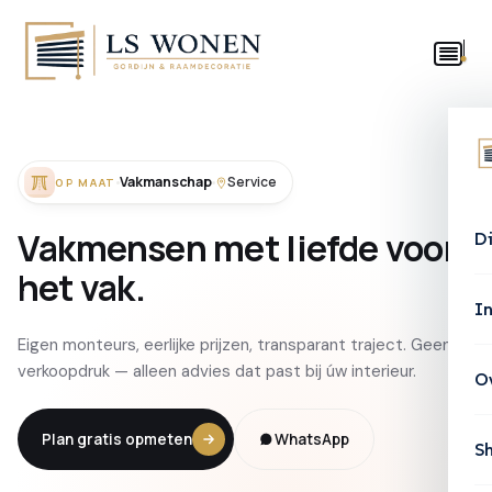
Vakmanschap
Service
OP MAAT
Vakmensen
met
liefde
voor
D
het
vak.
In
Eigen monteurs, eerlijke prijzen, transparant traject. Geen
verkoopdruk — alleen advies dat past bij úw interieur.
O
Plan gratis opmeten
WhatsApp
S