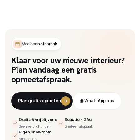
Maak een afspraak
Klaar
voor
uw
nieuwe
interieur?
Plan
vandaag
een
gratis
opmeetafspraak.
Plan gratis opmeten
WhatsApp ons
Gratis & vrijblijvend
Reactie < 24u
Geen verplichtingen
Snel een afspraak
Eigen showroom
Amersfoort