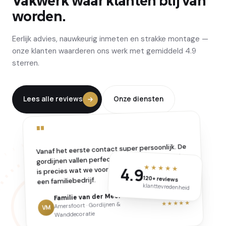
Vakwerk waar klanten blij van
worden.
Eerlijk advies, nauwkeurig inmeten en strakke montage —
onze klanten waarderen ons werk met gemiddeld 4.9
sterren.
Lees alle reviews
Onze diensten
"
Vanaf het eerste contact super persoonlijk. De
gordijnen vallen perfect en de wanddecoratie
★★★★★
is precies wat we voor ogen hadden — voelt als
4.9
120+ reviews
een familiebedrijf.
klanttevredenheid
Familie van der Meer
★★★★★
Amersfoort · Gordijnen &
VM
Wanddecoratie