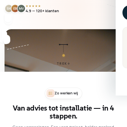
★★★★★
SK
EB
MV
4.9 — 120+ klanten
TREK
Zo werken wij
Van advies tot installatie — in 4
stappen.