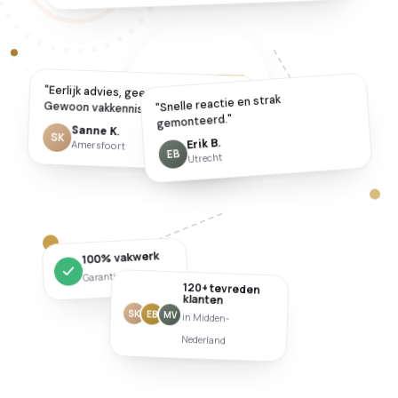
"Eerlijk advies, geen pushy verkoop.
"Snelle reactie en strak
Gewoon vakkennis."
gemonteerd."
Sanne K.
SK
Erik B.
Amersfoort
EB
Utrecht
100% vakwerk
Garantie op montage
120+ tevreden
klanten
SK
EB
MV
in Midden-
Nederland