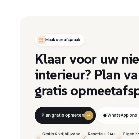
Maak een afspraak
Klaar
voor
uw
ni
interieur?
Plan
va
gratis
opmeetafsp
Plan gratis opmeten
WhatsApp ons
Gratis & vrijblijvend
Reactie < 24u
Eigen 