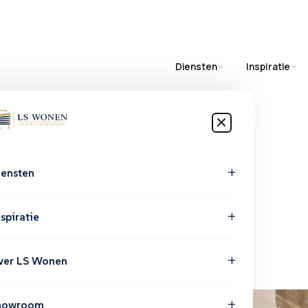
Diensten
Inspiratie
iensten
p
maat
spiratie
tie.
ver LS Wonen
yle en
howroom