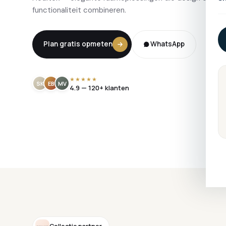
functionaliteit combineren.
Plan gratis opmeten
WhatsApp
★★★★★
SK
EB
MV
4.9 — 120+ klanten