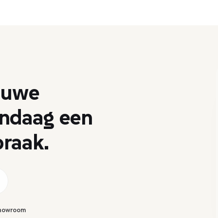
euwe
ndaag
een
raak.
showroom