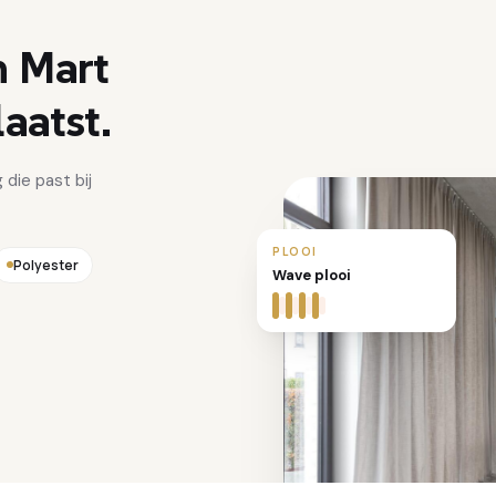
n
Mart
aatst.
 die past bij
PLOOI
Polyester
Wave plooi