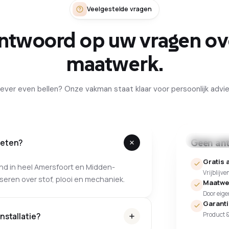
Veelgestelde vragen
ntwoord op uw vragen ov
maatwerk.
iever even bellen? Onze vakman staat klaar voor persoonlijk advie
Geen ant
Persoonlijk 
meten?
Gratis a
vend in heel Amersfoort en Midden-
Vrijblijve
seren over stof, plooi en mechaniek.
Maatwer
Door eig
Garant
nstallatie?
Product 