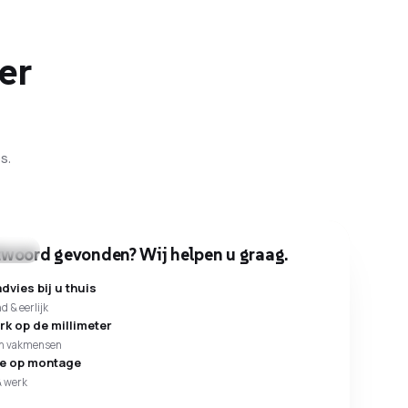
er
s.
woord gevonden? Wij helpen u graag.
advies
dvies bij u thuis
nd & eerlijk
k op de millimeter
en vakmensen
ie op montage
& werk