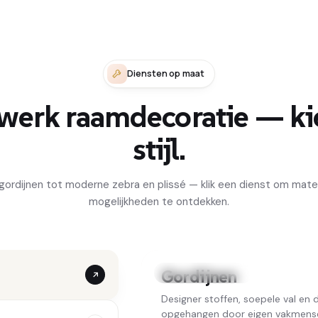
Diensten op maat
werk raamdecoratie — ki
stijl.
gordijnen tot moderne zebra en plissé — klik een dienst om mater
mogelijkheden te ontdekken.
Gordijnen
Mart Visser collectie
Designer stoffen, soepele val en d
opgehangen door eigen vakmens