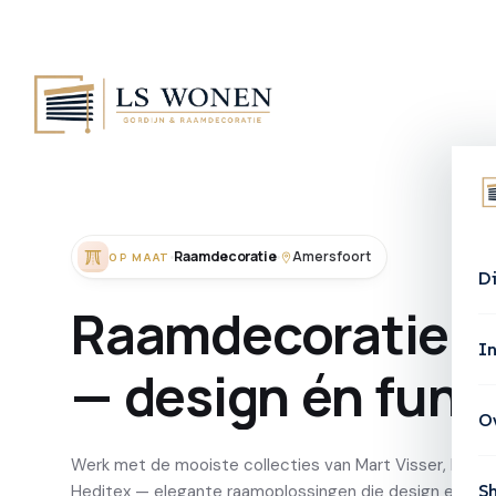
Raamdecoratie
Amersfoort
OP MAAT
D
Raamdecoratie
o
In
—
design
én
func
O
Werk met de mooiste collecties van Mart Visser, Lifest
S
Heditex — elegante raamoplossingen die design en