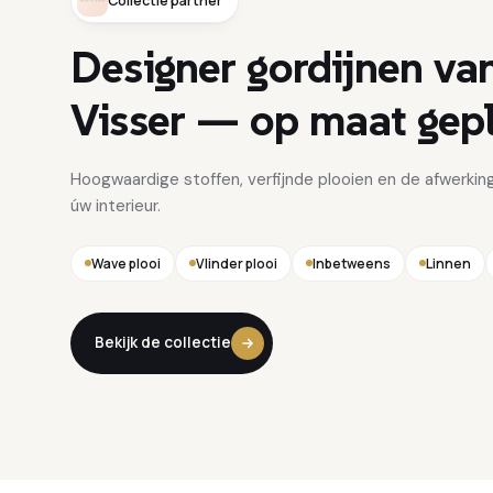
Collectie partner
Designer
gordijnen
va
Visser
—
op
maat
gepl
Hoogwaardige stoffen, verfijnde plooien en de afwerking
úw interieur.
Wave plooi
Vlinder plooi
Inbetweens
Linnen
Bekijk de collectie