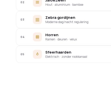
Jaloezieën
02
Hout · aluminium · bamboe
Zebra gordijnen
03
Moderne dag/nacht regulering
Horren
04
Ramen · deuren · velux
Sfeerhaarden
05
Elektrisch · zonder rookkanaal