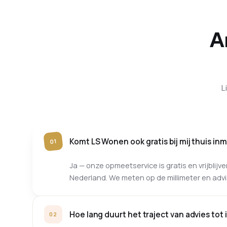
A
L
Komt LS Wonen ook gratis bij mij thuis in
01
Ja — onze opmeetservice is gratis en vrijblij
Nederland. We meten op de millimeter en advi
Hoe lang duurt het traject van advies tot i
02