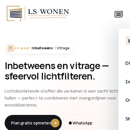
Inbetweens
Vitrage
OP MAAT
Inbetweens
en
vitrage
—
D
sfeervol
lichtfilteren.
In
Lichtdoorlatende stoffen die uw kamer in een zacht licht
hullen — perfect te combineren met overgordijnen voor
O
avondduisternis.
S
Plan gratis opmeten
WhatsApp