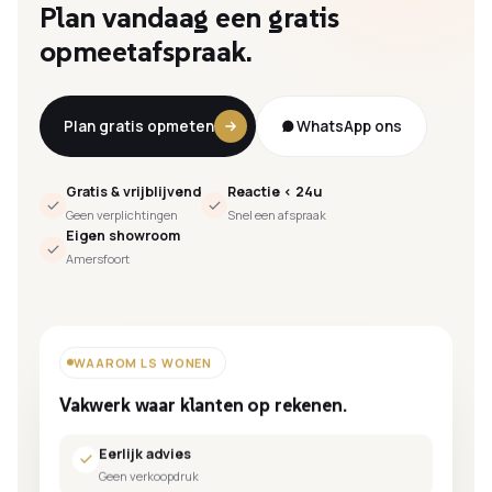
Plan
vandaag
een
gratis
opmeetafspraak.
Plan gratis opmeten
WhatsApp ons
Gratis & vrijblijvend
Reactie < 24u
Geen verplichtingen
Snel een afspraak
Eigen showroom
Amersfoort
WAAROM LS WONEN
Vakwerk waar klanten op rekenen.
Eerlijk advies
Geen verkoopdruk