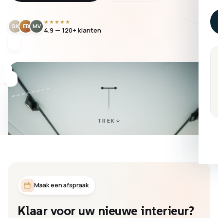
★★★★★
SK
EB
MV
4.9 — 120+ klanten
TREK
Maak een afspraak
Klaar
voor
uw
nieuwe
interieur?