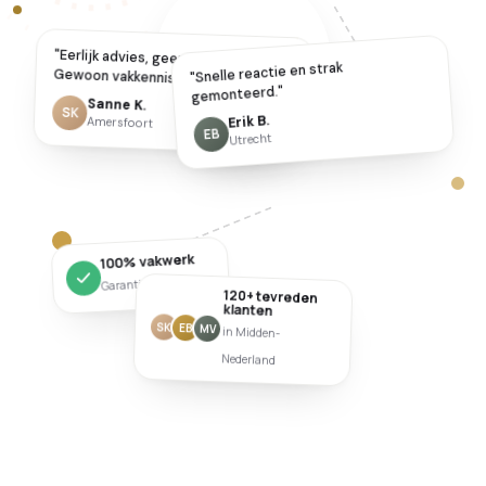
"Eerlijk advies, geen pushy verkoop.
"Snelle reactie en strak
Gewoon vakkennis."
gemonteerd."
Sanne K.
SK
Erik B.
Amersfoort
EB
Utrecht
100% vakwerk
Garantie op montage
120+ tevreden
klanten
SK
EB
MV
in Midden-
Nederland