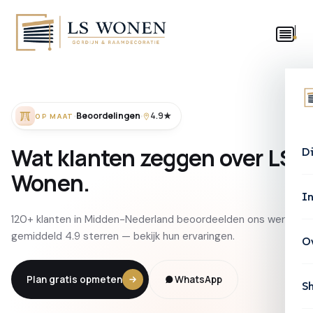
Beoordelingen
4.9★
OP MAAT
Wat
klanten
zeggen
over
LS
D
Wonen.
In
120+ klanten in Midden-Nederland beoordeelden ons werk
gemiddeld 4.9 sterren — bekijk hun ervaringen.
O
Plan gratis opmeten
WhatsApp
S