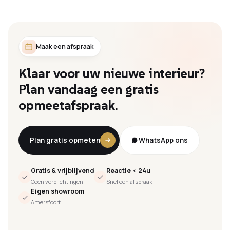
Maak een afspraak
Klaar
voor
uw
nieuwe
interieur?
Plan
vandaag
een
gratis
opmeetafspraak.
Plan gratis opmeten
WhatsApp ons
Gratis & vrijblijvend
Reactie < 24u
Geen verplichtingen
Snel een afspraak
Eigen showroom
Amersfoort