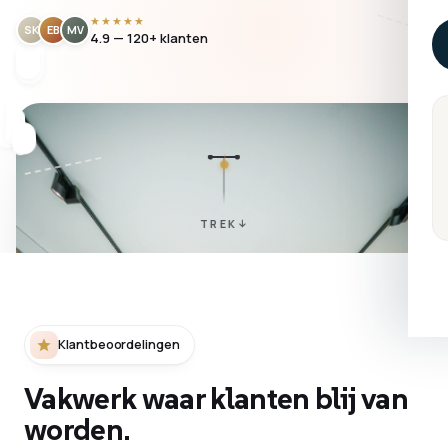
★★★★★
SK
EB
MV
4.9 — 120+ klanten
TREK
Klantbeoordelingen
Vakwerk waar klanten blij van
worden.