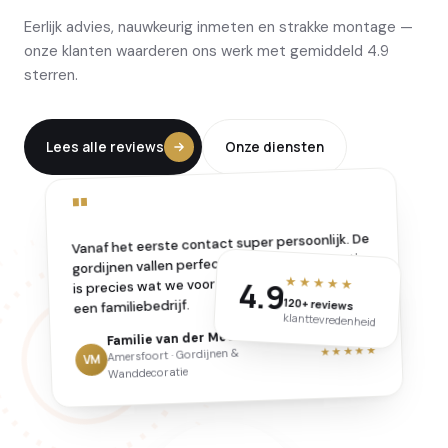
Eerlijk advies, nauwkeurig inmeten en strakke montage —
onze klanten waarderen ons werk met gemiddeld 4.9
sterren.
Lees alle reviews
Onze diensten
"
Vanaf het eerste contact super persoonlijk. De
gordijnen vallen perfect en de wanddecoratie
is precies wat we voor ogen hadden — voelt als
★★★★★
4.9
120+ reviews
een familiebedrijf.
klanttevredenheid
Familie van der Meer
★★★★★
Amersfoort · Gordijnen &
VM
Wanddecoratie