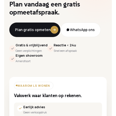
Plan
vandaag
een
gratis
opmeetafspraak.
Plan gratis opmeten
WhatsApp ons
Gratis & vrijblijvend
Reactie < 24u
Geen verplichtingen
Snel een afspraak
Eigen showroom
Amersfoort
WAAROM LS WONEN
Vakwerk waar klanten op rekenen.
Eerlijk advies
Geen verkoopdruk