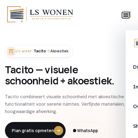
Tacito
Akoestiek
OP MAAT
Tacito
—
visuele
D
schoonheid
+
akoestiek.
In
Tacito combineert visuele schoonheid met akoestische
functionaliteit voor serene ruimtes. Verfijnde materialen,
O
hoogwaardige afwerking.
S
Plan gratis opmeten
WhatsApp