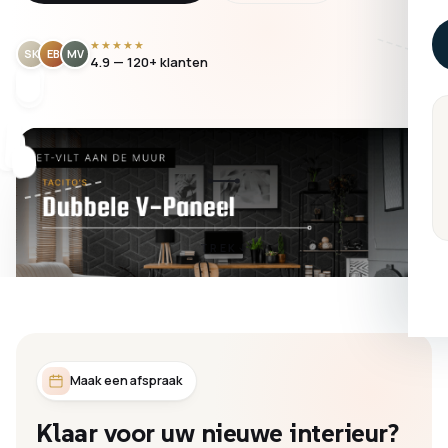
★★★★★
SK
EB
MV
4.9 — 120+ klanten
TREK
Maak een afspraak
Klaar
voor
uw
nieuwe
interieur?