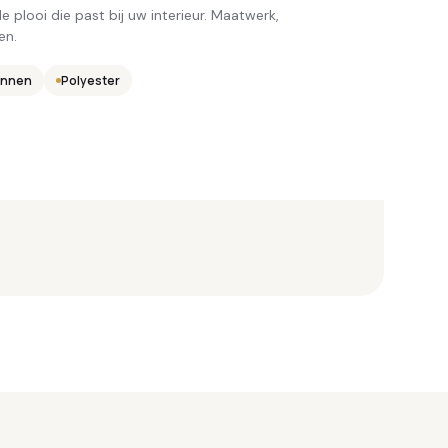
e plooi die past bij uw interieur. Maatwerk,
en.
n
vlam
innen
Lichtdoorlatend
Veluxhor
Houtkleur
Verwarmend
Polyester
Aluminium
Cassette