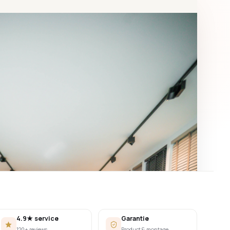
4.9★ service
Garantie
120+ reviews
Product & montage