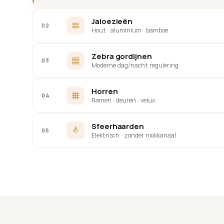
Jaloezieën
02
Hout · aluminium · bamboe
Zebra gordijnen
03
Moderne dag/nacht regulering
Horren
04
Ramen · deuren · velux
Sfeerhaarden
05
Elektrisch · zonder rookkanaal