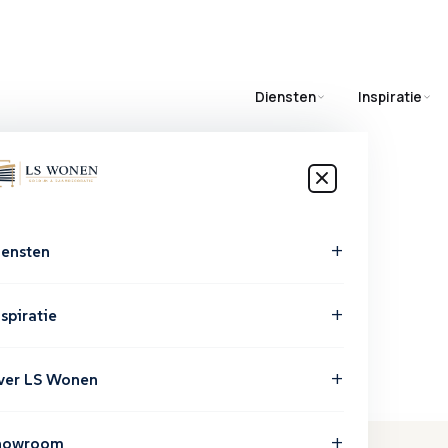
Diensten
Inspiratie
iensten
ensten
spiratie
ver LS Wonen
 uw
howroom
meter