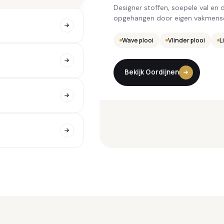
Designer stoffen, soepele val en d
opgehangen door eigen vakmens
Wave plooi
50mm lamellen
Dag/nacht
Plissé
Inbouw
Rolhor
Standalone
Vlinder plooi
Verduisterend
25mm lamelle
Schuifhor
LED-
L
Bekijk Gordijnen