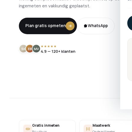
ingemeten en vakkundig geplaatst.
Plan gratis opmeten
WhatsApp
★★★★★
SK
EB
MV
4.9 — 120+ klanten
Gratis inmeten
Maatwerk
Bij u thuis
Op de millimeter