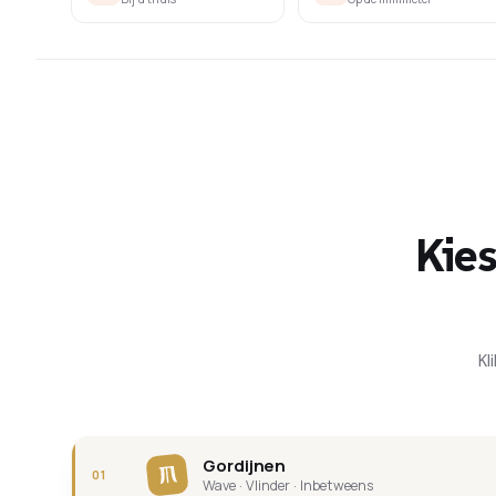
Kies
Kl
Gordijnen
01
Wave · Vlinder · Inbetweens