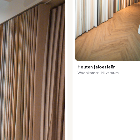
Houten jaloezieën
Woonkamer · Hilversum