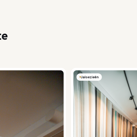
te
Jaloezieën