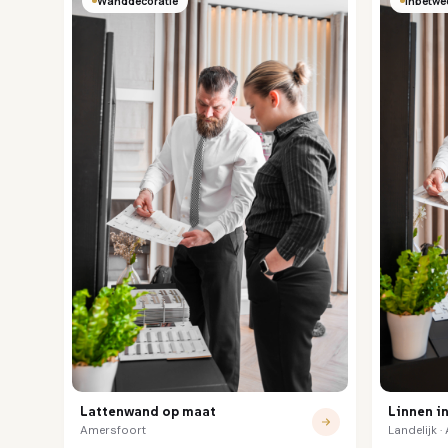
Wanddecoratie
Inbetwe
Lattenwand op maat
Linnen i
Amersfoort
Landelijk 