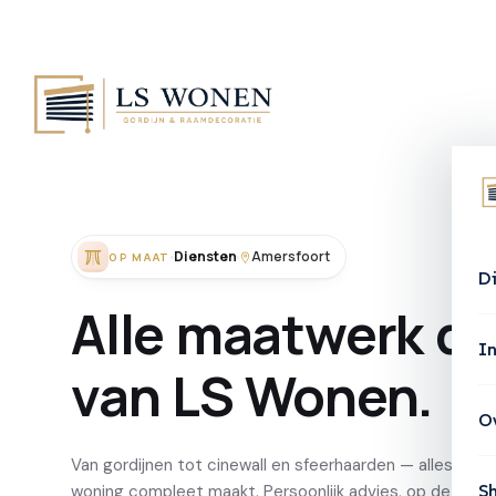
Diensten
Amersfoort
OP MAAT
D
Alle
maatwerk
di
In
van
LS
Wonen.
O
Van gordijnen tot cinewall en sfeerhaarden — alles wat
S
woning compleet maakt. Persoonlijk advies, op de milli