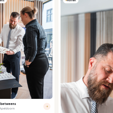
ens
Horren
nbetweens
· Apeldoorn