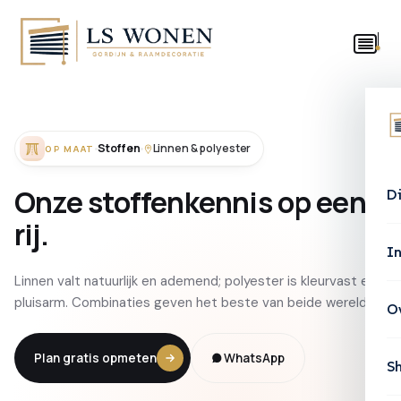
Stoffen
Linnen & polyester
OP MAAT
Onze
stoffenkennis
op
een
D
rij.
In
Linnen valt natuurlijk en ademend; polyester is kleurvast en
pluisarm. Combinaties geven het beste van beide werelden.
O
Plan gratis opmeten
WhatsApp
S