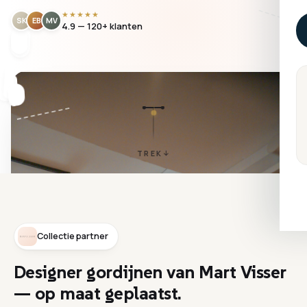
★★★★★
SK
EB
MV
4.9 — 120+ klanten
TREK
Collectie partner
Designer
gordijnen
van
Mart
Visser
—
op
maat
geplaatst.