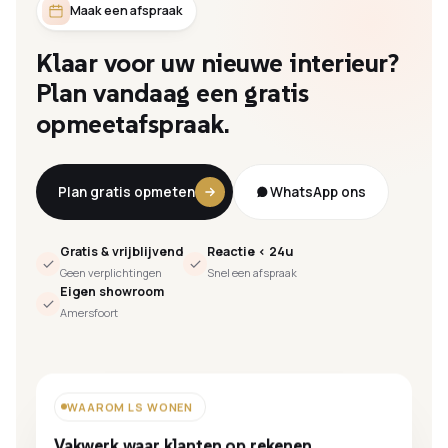
Maak een afspraak
Klaar
voor
uw
nieuwe
interieur?
Plan
vandaag
een
gratis
opmeetafspraak.
Plan gratis opmeten
WhatsApp ons
Gratis & vrijblijvend
Reactie < 24u
Geen verplichtingen
Snel een afspraak
Eigen showroom
Amersfoort
WAAROM LS WONEN
Vakwerk waar klanten op rekenen.